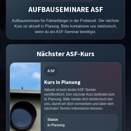
AUFBAUSEMINARE ASF
Aufbauseminare für Fahranfänger in der Probezeit. Der nächste
Kurs ist aktuell in Planung. Bitte kontaktiere uns telefonisch,
wenn du ein ASF-Seminar benötigst.
Nächster ASF-Kurs
ASF
Kurs in Planung
Aktuell ist kein fester ASF-Termin
veröffentlicht. Der nächste Kurs befindet sich
in Planung. Bitte melde dich telefonisch bei
uns, damit wir dich vormerken und über den
nächsten Termin informieren können.
Status
In Planung