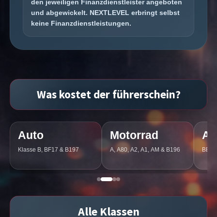
den jeweiligen Finanzdienstleister angeboten
und abgewickelt. NEXTLEVEL erbringt selbst
keine Finanzdienstleistungen.
Was kostet der führerschein?
Motorrad
Anhänger
7
A, A80, A2, A1, AM & B196
BE & B96
Alle Klassen