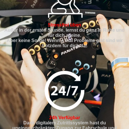
Stressfrei üben
Außer in der ersten Stunde, lernst du ganz in Ruhe und
für dich alleine.
Aber keine Sorge! Wenn´s mal Probleme gibt sind wir
trotzdem für dich da!
24h Verfügbar
Dank digitalem Zutrittssystem hast du
uneingeschränkten Zugang zur Fahrschule und